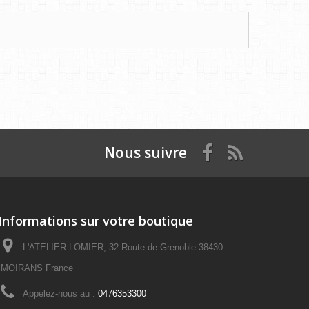
Nous suivre
Informations sur votre boutique
L'ATELIER LOMIER, 32 Route de Grenoble 38430
MOIRANS France
Appelez-nous au :
0476353300